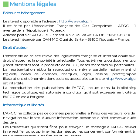
Mentions légales
Editeur et hébergement
Le site est disponible à l'adresse :
http://www.afgc.fr
Il est édité par L'Association Française des Gaz Comprimés – AFGC – 1
avenue de la République à Puteaux.
Adresse postale : AFGC Le Diamant A 92909 PARIS LA DEFENSE CEDEX.
Le site est hébergé par OVH 140 Quai du Sartel - 59100 Roubaix – France.
Droit d'auteur
L'ensemble de ce site relève des législations française et internationale sur 
droit d'auteur et la propriété intellectuelle. Tous les éléments ou documents q
y sont présentés sont la propriété de l'AFGC, de ses membres ou partenaires.
La représentation et/ou la reproduction, même partielle, notamment d
logiciels, bases de données, marques, logos, dessins, photographie
illustrations et dénominations sociales accessibles sur le site
http://www.afgc.
est interdite.
La reproduction des publications de l'AFGC, inclues dans la bibliothèq
technique publique, est autorisée à condition qu'il soit expressément cité q
l'AFGC en est à l'origine.
Informatique et libertés
L'AFGC ne collecte pas de données personnelles à l'insu des visiteurs lors de 
navigation sur le site. Aucune information personnelle n'est communiquée
des tiers.
Les utilisateurs qui s'identifient pour envoyer un message à l'AFGC peuve
faire rectifier ou supprimer les données qui les concernent conformément à 
loi sur l'informatique, les fichiers et les libertés.