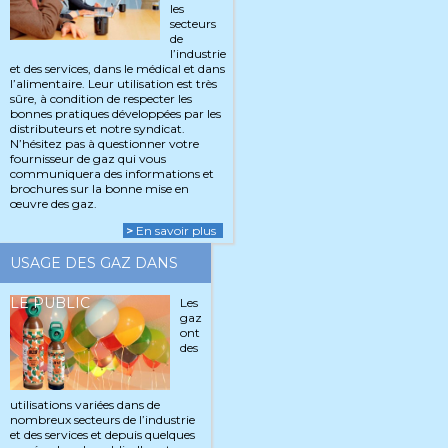
les
secteurs
de
l’industrie
et des services, dans le médical et dans
l’alimentaire. Leur utilisation est très
sûre, à condition de respecter les
bonnes pratiques développées par les
distributeurs et notre syndicat.
N’hésitez pas à questionner votre
fournisseur de gaz qui vous
communiquera des informations et
brochures sur la bonne mise en
œuvre des gaz.
>
En savoir plus
USAGE DES GAZ DANS
LE PUBLIC
Les
gaz
ont
des
utilisations variées dans de
nombreux secteurs de l’industrie
et des services et depuis quelques