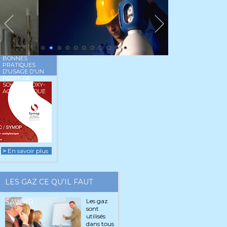
BONNES
PRATIQUES
D'USAGE D'UN
POSTE DE
SOUDAGE OXY-
ACETYLENIQUE
>
En savoir plus
LES GAZ CE QU’IL FAUT
Les gaz
SAVOIR
sont
utilisés
dans tous