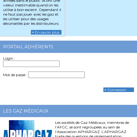
années dans le public. Ils ont une
valeur inestimable quand on les
utilise à bon escient. Cependant il
ne faut pas jouer avec les gaz et
les utiliser pour des usages
déconseillés par les distributeurs.
>
En savoir plus
PORTAIL ADHÉRENTS
Login :
Mot de passe :
>
Connexion
LES GAZ MÉDICAUX
Les sociétés de Gaz Médicaux, membres de
l’AFGC, se sont regroupées au sein de
l’Association APHARGAZ. L’APHARGAZ
traite des questions de réglementation